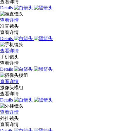
查看详情
Details
查看详情
准直镜头
查看详情
Details
查看详情
手机镜头
查看详情
Details
查看详情
摄像头模组
查看详情
Details
查看详情
外挂镜头
查看详情
Details