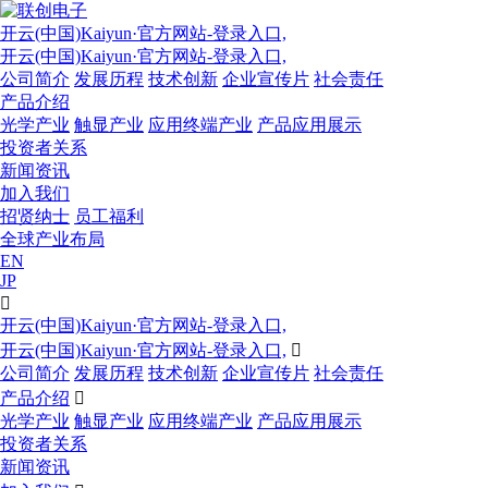
开云(中国)Kaiyun·官方网站-登录入口,
开云(中国)Kaiyun·官方网站-登录入口,
公司简介
发展历程
技术创新
企业宣传片
社会责任
产品介绍
光学产业
触显产业
应用终端产业
产品应用展示
投资者关系
新闻资讯
加入我们
招贤纳士
员工福利
全球产业布局
EN
JP

开云(中国)Kaiyun·官方网站-登录入口,
开云(中国)Kaiyun·官方网站-登录入口,

公司简介
发展历程
技术创新
企业宣传片
社会责任
产品介绍

光学产业
触显产业
应用终端产业
产品应用展示
投资者关系
新闻资讯