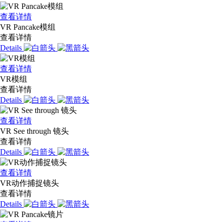
查看详情
VR Pancake模组
查看详情
Details
查看详情
VR模组
查看详情
Details
查看详情
VR See through 镜头
查看详情
Details
查看详情
VR动作捕捉镜头
查看详情
Details